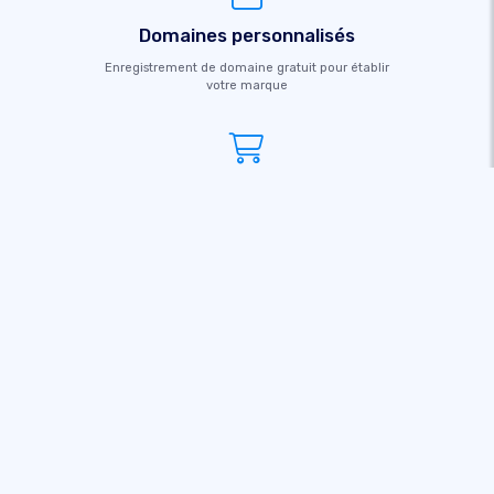
Domaines personnalisés
Enregistrement de domaine gratuit pour établir
votre marque
Vendre en ligne
Créer une boutique en ligne et vendre dans le
monde entier dès aujourd'hui
Ce qui fait de nous le