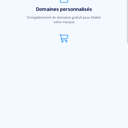
Domaines personnalisés
Enregistrement de domaine gratuit pour établir
votre marque
Vendre en ligne
Créer une boutique en ligne et vendre dans le
monde entier dès aujourd'hui
Ce qui fait de nous le