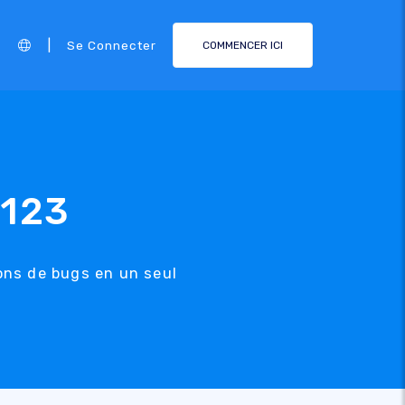
|
Se Connecter
COMMENCER ICI
E123
ions de bugs en un seul