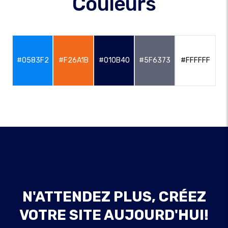
Couleurs
#0583F2
#F26A1B
#010B40
#5F6373
#FFFFFF
N'ATTENDEZ PLUS, CRÉEZ
VOTRE SITE AUJOURD'HUI!