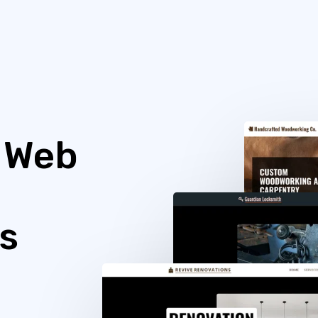
e Web
s