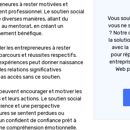
reneures à rester motivées et
nt professionnel. Le soutien social
Vous souh
 diverses manières, allant du
vous ne 
 au mentorat, en créant un
? Notre 
ement bénéfique.
la solutio
avec la
der les entrepreneures à rester
pour ré
 parcours et réussites respectifs.
entrepri
 expériences peut donner naissance
Web p
es relations significatives
as accès sans ce soutien.
s peuvent encourager et motiver les
 et leurs actions. Le soutien social
cience et une perspective
eures se sentent perdues ou
 un confident de confiance prêt à
 une compréhension émotionnelle.