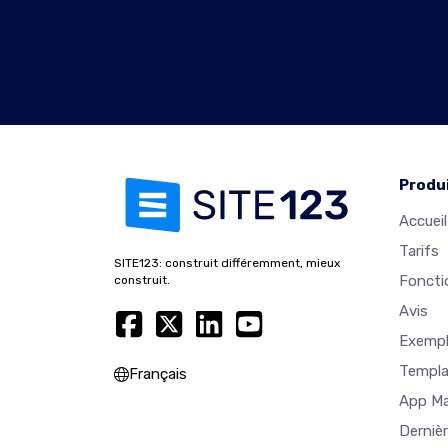
Produ
Accueil
Tarifs
SITE123: construit différemment, mieux
Foncti
construit.
Avis
Exempl
Templa
Français
App M
Derniè