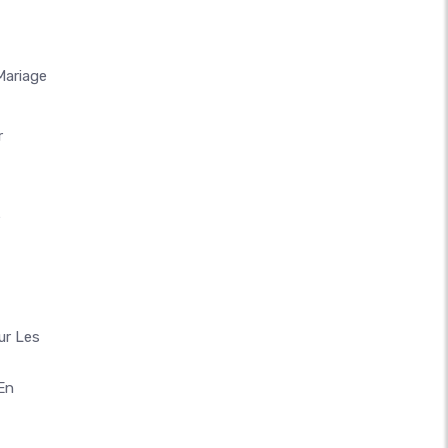
Mariage
r
e
ur Les
En