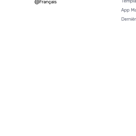
Templa
Français
App M
Derniè