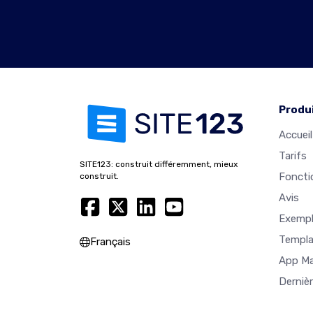
Produ
Accueil
Tarifs
SITE123: construit différemment, mieux
Foncti
construit.
Avis
Exempl
Templa
Français
App M
Derniè