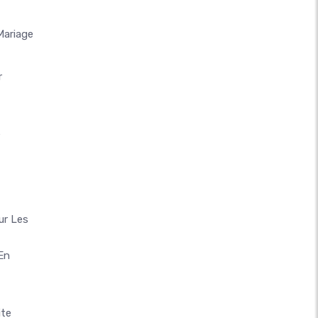
Mariage
r
e
ur Les
En
ite