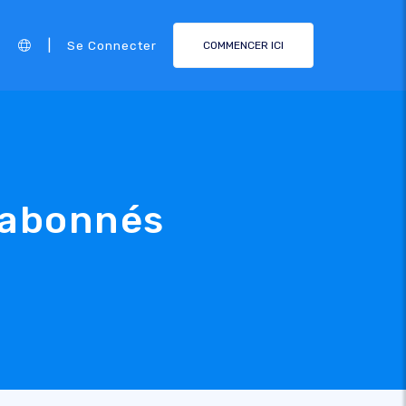
|
Se Connecter
COMMENCER ICI
 abonnés