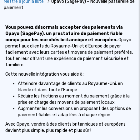
Mettre à jour la liste
Opayo (SagePay) – Nouvelle passerelle de
paiement
Vous pouvez désormais accepter des paiements via
Opayo (SagePay), un prestataire de paiement fiable
conçu pour les marchés britannique et européen.
Opayo
permet aux clients du Royaume-Uni et d’Europe de payer
facilement avec leurs cartes et moyens de paiement préférés,
tout en leur offrant une expérience de paiement sécurisée et
familière.
Cette nouvelle intégration vous aide à :
Atteindre davantage de clients au Royaume-Uni, en
Irlande et dans toute l’Europe
Réduire les frictions au moment du paiement grâce à la
prise en charge des moyens de paiement locaux
Augmenter les conversions en proposant des options de
paiement fiables et adaptées à chaque région
Avec Opayo, vendre à des clients britanniques et européens
devient plus simple, plus rapide et plus sûr !