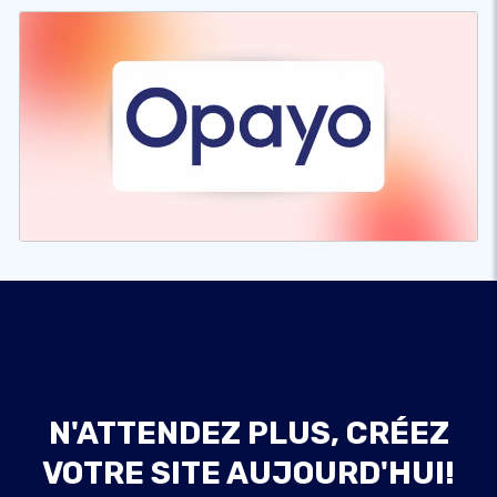
N'ATTENDEZ PLUS, CRÉEZ
VOTRE SITE AUJOURD'HUI!