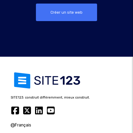
Créer un site web
SITE123: construit différemment, mieux construit.
Français