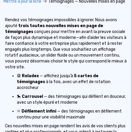
Mettre à jour la liste
Témoignages — Nouvelles mises en page
Rendez vos témoignages impossibles à ignorer. Nous avons
ajouté
trois toutes nouvelles mises en page de
témoignages
conçues pour mettre en avant la preuve sociale
de façon plus dynamique et moderne—afin d’aider les visiteurs à
faire confiance à votre entreprise plus rapidement et à rester
engagés plus longtemps. Que vous souhaitiez un affichage
rotatif audacieux, un slider fluide ou un mouvement continu,
vous pouvez désormais choisir le style qui correspond le mieux à
votre site.
🎡
Roladex
— affichez jusqu’à
5 cartes de
témoignages
à la fois, avec un effet de rotation
accrocheur
🎠
Carrousel
— des témoignages qui défilent en douceur,
avec un style épuré et moderne
♾️
Défilement infini
— des témoignages en défilement
continu pour une visibilité maximale
Ces nouvelles mises en page rendent les avis de vos clients plus
visibles et plus professionnels, et vous aident à instaurer la