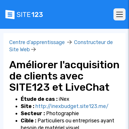
Centre d’apprentissage
Constructeur de
Site Web
Améliorer l'acquisition
de clients avec
SITE123 et LiveChat
Étude de cas :
iNex
Site :
http://inexbudget.site123.me/
Secteur :
Photographie
Cible :
Particuliers ou entreprises ayant
besoin de matériel visuel