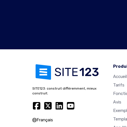
Produ
Accueil
Tarifs
SITE123: construit différemment, mieux
Foncti
construit.
Avis
Exempl
Templa
Français