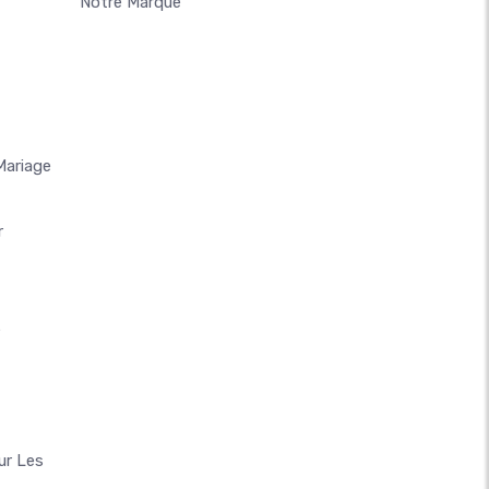
Notre Marque
Mariage
r
e
ur Les