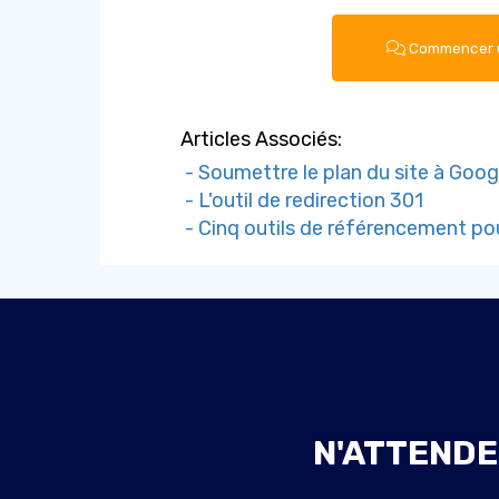
Commencer u
Articles Associés:
- Soumettre le plan du site à Goo
- L'outil de redirection 301
- Cinq outils de référencement po
N'ATTENDE