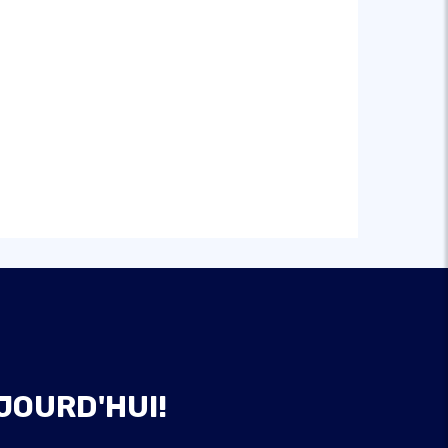
JOURD'HUI!