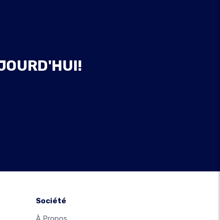
JOURD'HUI!
Société
À Propos