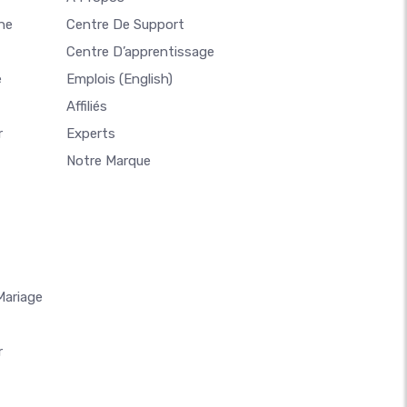
ne
Centre De Support
Centre D’apprentissage
e
Emplois
(English)
Affiliés
r
Experts
Notre Marque
Mariage
r