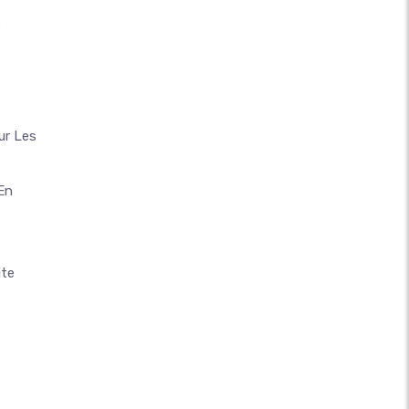
e
ur Les
En
ite