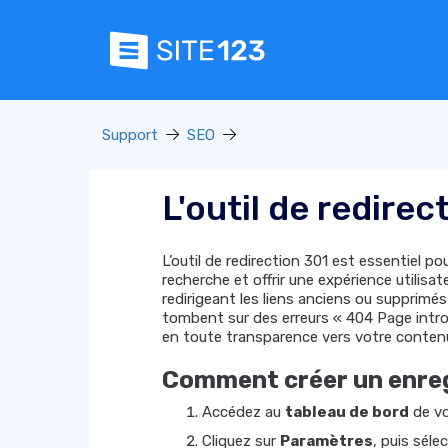
Support
SEO
L'outil de redirec
L’outil de redirection 301 est essentiel 
recherche et offrir une expérience utilisa
redirigeant les liens anciens ou supprimés
tombent sur des erreurs « 404 Page introu
en toute transparence vers votre contenu
Comment créer un enreg
Accédez au
tableau de bord
de vo
Cliquez sur
Paramètres
, puis sél