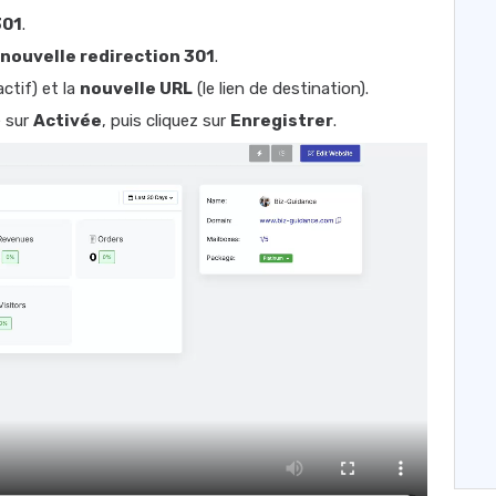
301
.
nouvelle redirection 301
.
actif) et la
nouvelle URL
(le lien de destination).
e sur
Activée
, puis cliquez sur
Enregistrer
.