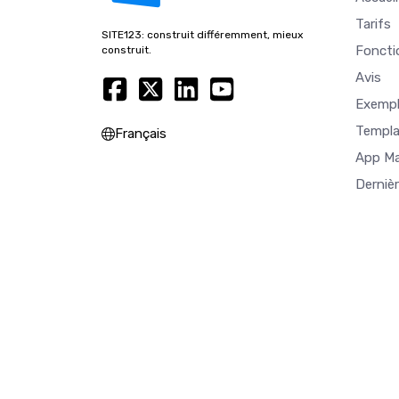
Tarifs
SITE123: construit différemment, mieux
Foncti
construit.
Avis
Exempl
Templa
Français
App M
Derniè