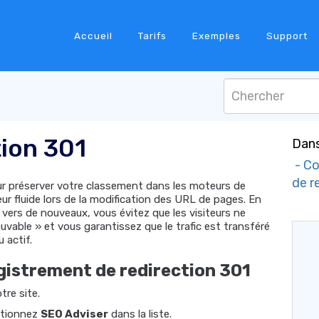
Accueil
Tarifs
Exemples
Support
tion 301
Dans
- Co
de r
pour préserver votre classement dans les moteurs de
teur fluide lors de la modification des URL de pages. En
 vers de nouveaux, vous évitez que les visiteurs ne
vable » et vous garantissez que le trafic est transféré
 actif.
istrement de redirection 301
tre site.
ectionnez
SEO Adviser
dans la liste.