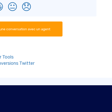

😐
😞
ne conversation avec un agent
r Tools
nversions Twitter