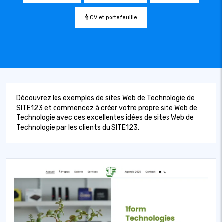
CV et portefeuille
Découvrez les exemples de sites Web de Technologie de
SITE123 et commencez à créer votre propre site Web de
Technologie avec ces excellentes idées de sites Web de
Technologie par les clients du SITE123.