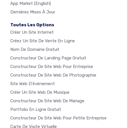
App Market
(English)
Dernières Mises À Jour
Toutes Les Options
Créer Un Site Internet
Créez Un Site De Vente En Ligne
Nom De Domaine Gratuit
Constructeur De Landing Page Gratuit
Constructeur De Site Web Pour Entreprise
Constructeur De Site Web De Photographie
Site Web D'événement
Créer Un Site Web De Musique
Constructeur De Site Web De Mariage
Portfolio En Ligne Gratuit
Constructeur De Site Web Pour Petite Entreprise
Carte De Visite Virtuelle