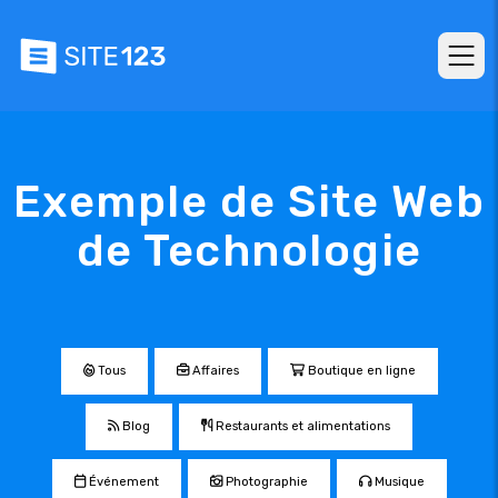
Exemple de Site Web
de Technologie
Tous
Affaires
Boutique en ligne
Blog
Restaurants et alimentations
Événement
Photographie
Musique