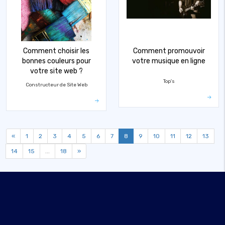
Comment choisir les
Comment promouvoir
bonnes couleurs pour
votre musique en ligne
votre site web ?
Top's
Constructeur de Site Web
«
1
2
3
4
5
6
7
8
9
10
11
12
13
14
15
...
18
»