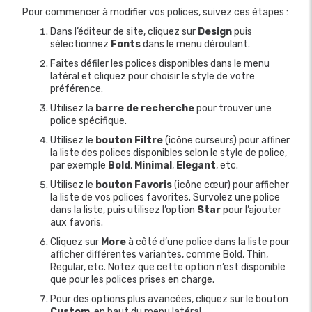
Pour commencer à modifier vos polices, suivez ces étapes :
Dans l’éditeur de site, cliquez sur
Design
puis
sélectionnez
Fonts
dans le menu déroulant.
Faites défiler les polices disponibles dans le menu
latéral et cliquez pour choisir le style de votre
préférence.
Utilisez la
barre de recherche
pour trouver une
police spécifique.
Utilisez le
bouton Filtre
(icône curseurs) pour affiner
la liste des polices disponibles selon le style de police,
par exemple
Bold
,
Minimal
,
Elegant
, etc.
Utilisez le
bouton Favoris
(icône cœur) pour afficher
la liste de vos polices favorites. Survolez une police
dans la liste, puis utilisez l’option
Star
pour l’ajouter
aux favoris.
Cliquez sur
More
à côté d’une police dans la liste pour
afficher différentes variantes, comme Bold, Thin,
Regular, etc. Notez que cette option n’est disponible
que pour les polices prises en charge.
Pour des options plus avancées, cliquez sur le bouton
Custom
en haut du menu latéral.