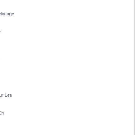
Mariage
r
e
ur Les
En