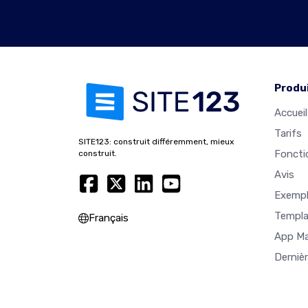
Produ
Accueil
Tarifs
SITE123: construit différemment, mieux
Foncti
construit.
Avis
Exempl
Templa
Français
App M
Derniè