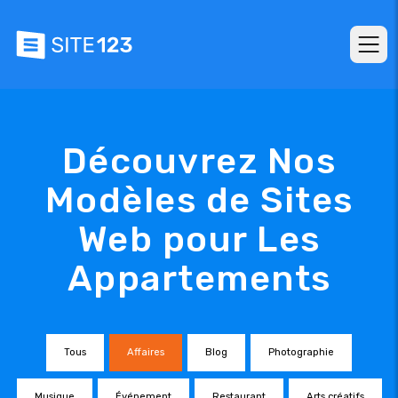
Découvrez Nos
Modèles de Sites
Web pour Les
Appartements
Tous
Affaires
Blog
Photographie
Musique
Événement
Restaurant
Arts créatifs