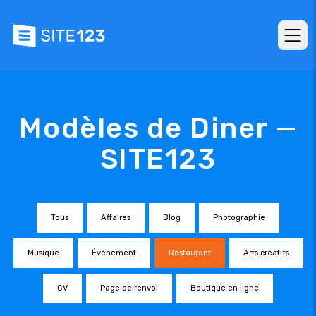
Modèles de Diner —
SITE123
Tous
Affaires
Blog
Photographie
Musique
Événement
Restaurant
Arts créatifs
CV
Page de renvoi
Boutique en ligne