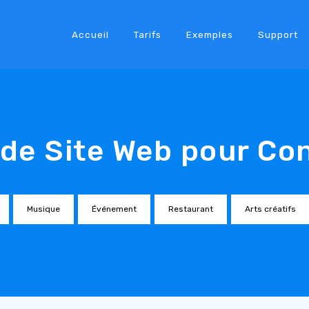
Accueil
Tarifs
Exemples
Support
de Site Web pour Co
Musique
Événement
Restaurant
Arts créatifs