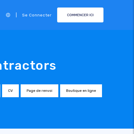
|
Se Connecter
COMMENCER ICI
ntractors
CV
Page de renvoi
Boutique en ligne