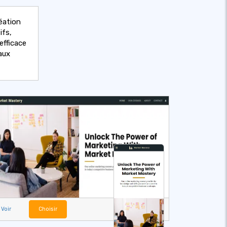
éation
ifs,
efficace
aux
Voir
Choisir