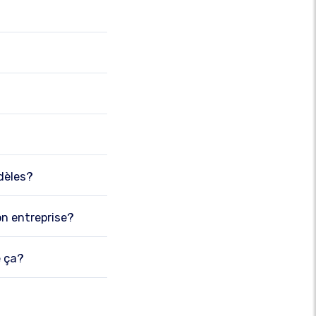
odèles?
on entreprise?
e ça?