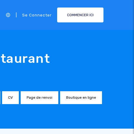
|
Se Connecter
COMMENCER ICI
staurant
CV
Page de renvoi
Boutique en ligne