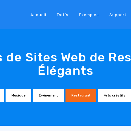
Accueil
Tarifs
Exemples
Support
 de Sites Web de Re
Élégants
Musique
Événement
Restaurant
Arts créatifs