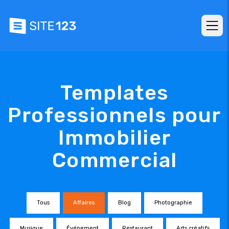
Templates
Professionnels pour
Immobilier
Commercial
Tous
Affaires
Blog
Photographie
Musique
Événement
Restaurant
Arts créatifs