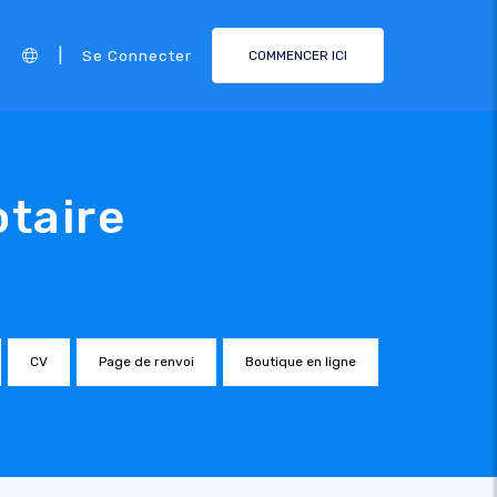
|
Se Connecter
COMMENCER ICI
otaire
CV
Page de renvoi
Boutique en ligne