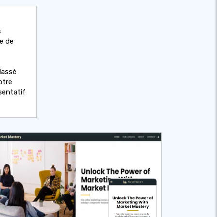
s
e de
classé
otre
sentatif