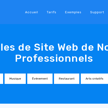
Accueil
Tarifs
Exemples
Support
es de Site Web de N
Professionnels
Musique
Événement
Restaurant
Arts créatifs