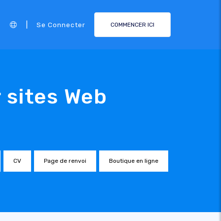
|
Se Connecter
COMMENCER ICI
 sites Web
CV
Page de renvoi
Boutique en ligne