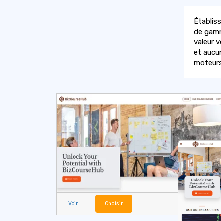
Établis
de gamm
valeur 
et aucu
moteurs
Voir
Choisir