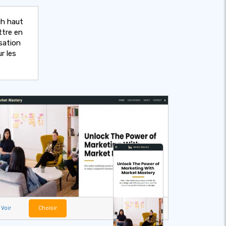
ch haut
ttre en
sation
r les
Voir
Choisir