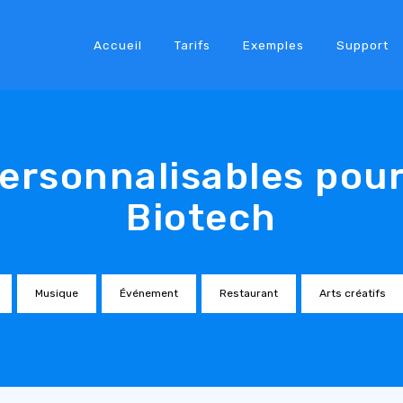
Accueil
Tarifs
Exemples
Support
ersonnalisables pour
Biotech
Musique
Événement
Restaurant
Arts créatifs