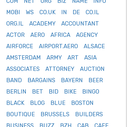
COM
NET
ORG
BIZ
NAME
INFO
MOBI
WS
CO.UK
IN
DE
CO.IL
ORG.IL
ACADEMY
ACCOUNTANT
ACTOR
AERO
AFRICA
AGENCY
AIRFORCE
AIRPORT.AERO
ALSACE
AMSTERDAM
ARMY
ART
ASIA
ASSOCIATES
ATTORNEY
AUCTION
BAND
BARGAINS
BAYERN
BEER
BERLIN
BET
BID
BIKE
BINGO
BLACK
BLOG
BLUE
BOSTON
BOUTIQUE
BRUSSELS
BUILDERS
BUSINESS
BUZZ
BZH
CAB
CAFE