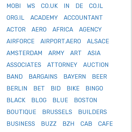
MOBI
WS
CO.UK
IN
DE
CO.IL
ORG.IL
ACADEMY
ACCOUNTANT
ACTOR
AERO
AFRICA
AGENCY
AIRFORCE
AIRPORT.AERO
ALSACE
AMSTERDAM
ARMY
ART
ASIA
ASSOCIATES
ATTORNEY
AUCTION
BAND
BARGAINS
BAYERN
BEER
BERLIN
BET
BID
BIKE
BINGO
BLACK
BLOG
BLUE
BOSTON
BOUTIQUE
BRUSSELS
BUILDERS
BUSINESS
BUZZ
BZH
CAB
CAFE