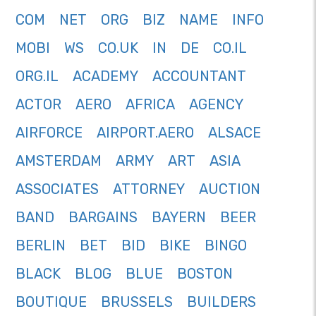
COM
NET
ORG
BIZ
NAME
INFO
MOBI
WS
CO.UK
IN
DE
CO.IL
ORG.IL
ACADEMY
ACCOUNTANT
ACTOR
AERO
AFRICA
AGENCY
AIRFORCE
AIRPORT.AERO
ALSACE
AMSTERDAM
ARMY
ART
ASIA
ASSOCIATES
ATTORNEY
AUCTION
BAND
BARGAINS
BAYERN
BEER
BERLIN
BET
BID
BIKE
BINGO
BLACK
BLOG
BLUE
BOSTON
BOUTIQUE
BRUSSELS
BUILDERS