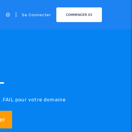
|
Se Connecter
COMMENCER ICI
L
e .FAIL pour votre domaine
er