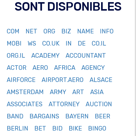
SONT DISPONIBLES
COM
NET
ORG
BIZ
NAME
INFO
MOBI
WS
CO.UK
IN
DE
CO.IL
ORG.IL
ACADEMY
ACCOUNTANT
ACTOR
AERO
AFRICA
AGENCY
AIRFORCE
AIRPORT.AERO
ALSACE
AMSTERDAM
ARMY
ART
ASIA
ASSOCIATES
ATTORNEY
AUCTION
BAND
BARGAINS
BAYERN
BEER
BERLIN
BET
BID
BIKE
BINGO