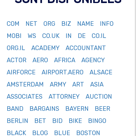
COM
NET
ORG
BIZ
NAME
INFO
MOBI
WS
CO.UK
IN
DE
CO.IL
ORG.IL
ACADEMY
ACCOUNTANT
ACTOR
AERO
AFRICA
AGENCY
AIRFORCE
AIRPORT.AERO
ALSACE
AMSTERDAM
ARMY
ART
ASIA
ASSOCIATES
ATTORNEY
AUCTION
BAND
BARGAINS
BAYERN
BEER
BERLIN
BET
BID
BIKE
BINGO
BLACK
BLOG
BLUE
BOSTON