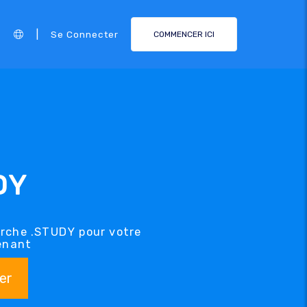
|
Se Connecter
COMMENCER ICI
DY
erche .STUDY pour votre
enant
er