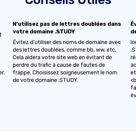
N’utilisez pas de lettres doublées dans
Év
votre domaine .STUDY
d
t
Évitez d’utiliser des noms de domaine avec
lo
des lettres doublées, comme bb, ww, etc.
.S
Cela aidera votre site web en évitant de
r
perdre du trafic à cause de fautes de
ac
r.
frappe. Choisissez soigneusement le nom
et
de votre domaine .STUDY.
<
fa
év