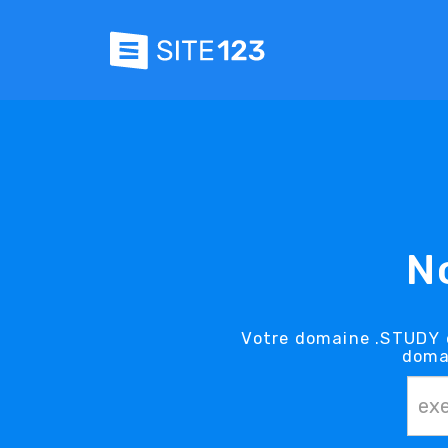
N
Votre domaine .STUDY e
doma