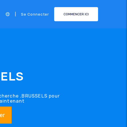
|
Se Connecter
COMMENCER ICI
SELS
recherche .BRUSSELS pour
maintenant
er