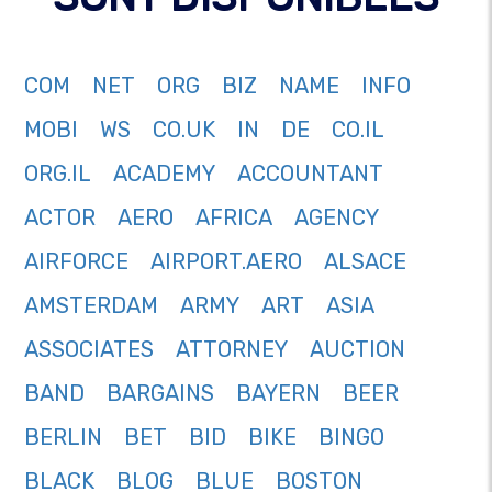
COM
NET
ORG
BIZ
NAME
INFO
MOBI
WS
CO.UK
IN
DE
CO.IL
ORG.IL
ACADEMY
ACCOUNTANT
ACTOR
AERO
AFRICA
AGENCY
AIRFORCE
AIRPORT.AERO
ALSACE
AMSTERDAM
ARMY
ART
ASIA
ASSOCIATES
ATTORNEY
AUCTION
BAND
BARGAINS
BAYERN
BEER
BERLIN
BET
BID
BIKE
BINGO
BLACK
BLOG
BLUE
BOSTON