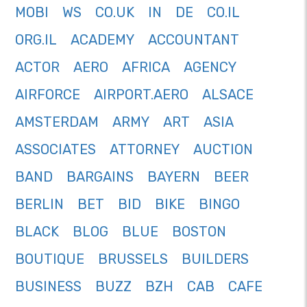
MOBI
WS
CO.UK
IN
DE
CO.IL
ORG.IL
ACADEMY
ACCOUNTANT
ACTOR
AERO
AFRICA
AGENCY
AIRFORCE
AIRPORT.AERO
ALSACE
AMSTERDAM
ARMY
ART
ASIA
ASSOCIATES
ATTORNEY
AUCTION
BAND
BARGAINS
BAYERN
BEER
BERLIN
BET
BID
BIKE
BINGO
BLACK
BLOG
BLUE
BOSTON
BOUTIQUE
BRUSSELS
BUILDERS
BUSINESS
BUZZ
BZH
CAB
CAFE