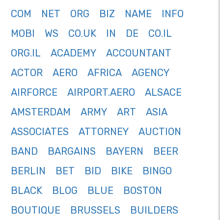
COM
NET
ORG
BIZ
NAME
INFO
MOBI
WS
CO.UK
IN
DE
CO.IL
ORG.IL
ACADEMY
ACCOUNTANT
ACTOR
AERO
AFRICA
AGENCY
AIRFORCE
AIRPORT.AERO
ALSACE
AMSTERDAM
ARMY
ART
ASIA
ASSOCIATES
ATTORNEY
AUCTION
BAND
BARGAINS
BAYERN
BEER
BERLIN
BET
BID
BIKE
BINGO
BLACK
BLOG
BLUE
BOSTON
BOUTIQUE
BRUSSELS
BUILDERS