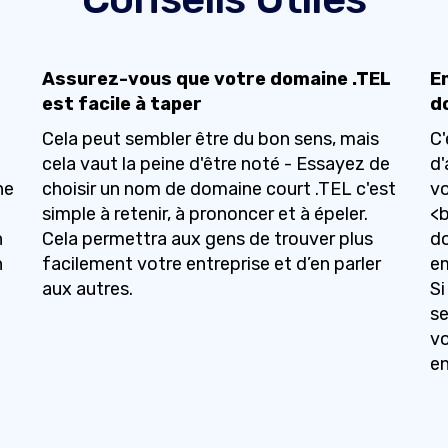
Assurez-vous que votre domaine .TEL
E
est facile à taper
d
Cela peut sembler être du bon sens, mais
C'
cela vaut la peine d'être noté - Essayez de
d'
ne
choisir un nom de domaine court .TEL c'est
vo
simple à retenir, à prononcer et à épeler.
<b
n
Cela permettra aux gens de trouver plus
do
n
facilement votre entreprise et d’en parler
em
aux autres.
Si
se
vo
en