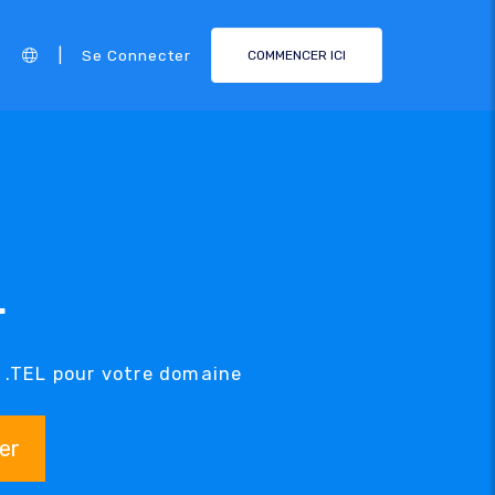
|
Se Connecter
COMMENCER ICI
L
e .TEL pour votre domaine
er