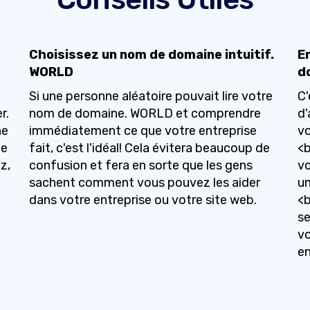
Choisissez un nom de domaine intuitif.
E
WORLD
d
Si une personne aléatoire pouvait lire votre
C'
r.
nom de domaine. WORLD et comprendre
d'
ne
immédiatement ce que votre entreprise
v
de
fait, c'est l'idéal! Cela évitera beaucoup de
<b
z,
confusion et fera en sorte que les gens
vo
sachent comment vous pouvez les aider
un
dans votre entreprise ou votre site web.
<b
se
vo
en