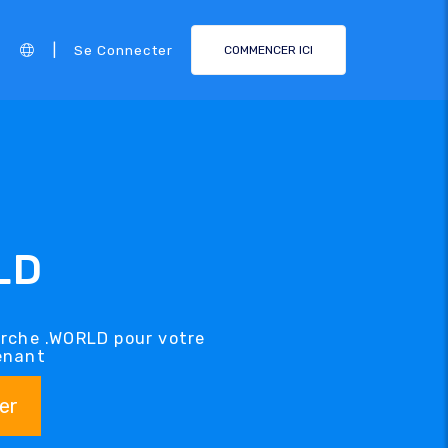
|
Se Connecter
COMMENCER ICI
LD
erche .WORLD pour votre
enant
er