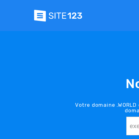
N
Votre domaine .WORLD e
doma