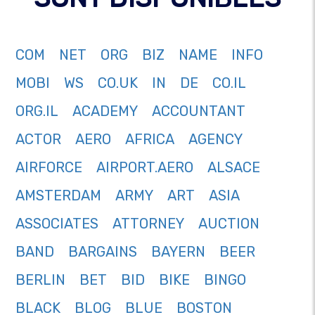
COM
NET
ORG
BIZ
NAME
INFO
MOBI
WS
CO.UK
IN
DE
CO.IL
ORG.IL
ACADEMY
ACCOUNTANT
ACTOR
AERO
AFRICA
AGENCY
AIRFORCE
AIRPORT.AERO
ALSACE
AMSTERDAM
ARMY
ART
ASIA
ASSOCIATES
ATTORNEY
AUCTION
BAND
BARGAINS
BAYERN
BEER
BERLIN
BET
BID
BIKE
BINGO
BLACK
BLOG
BLUE
BOSTON