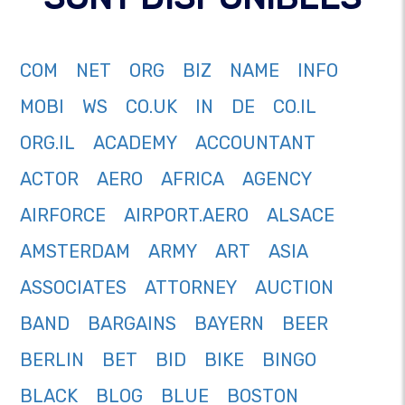
COM
NET
ORG
BIZ
NAME
INFO
MOBI
WS
CO.UK
IN
DE
CO.IL
ORG.IL
ACADEMY
ACCOUNTANT
ACTOR
AERO
AFRICA
AGENCY
AIRFORCE
AIRPORT.AERO
ALSACE
AMSTERDAM
ARMY
ART
ASIA
ASSOCIATES
ATTORNEY
AUCTION
BAND
BARGAINS
BAYERN
BEER
BERLIN
BET
BID
BIKE
BINGO
BLACK
BLOG
BLUE
BOSTON